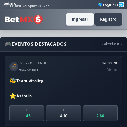
betmx
🌐
🌎
Elegir País
Casino Retro & Apuestas 777
Ingresar
Registro
🎮
EVENTOS DESTACADOS
Calendario
→
ESL PRO LEAGUE
09:00 MX
💣
Viernes
PRÓXIMAMENTE
🐝
Team Vitality
⭐
Astralis
1
X
2
1.45
4.10
2.80