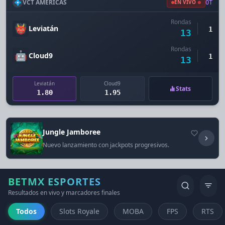
💠
VCT AMERICAS
EN VIVO
OT
Rondas
👹
Leviatán
1
13
Rondas
🤖
Cloud9
1
13
Leviatán
Cloud9
Stats
1.80
1.95
Jungle Jamboree
Nuevo lanzamiento con jackpots progresivos.
BETMX ESPORTES
Resultados en vivo y marcadores finales
Todos
Slots Royale
MOBA
FPS
RTS