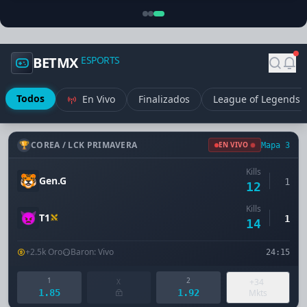
BETMX
ESPORTS
Todos
En Vivo
Finalizados
League of Legends
🏆
COREA / LCK PRIMAVERA
EN VIVO
Mapa 3
Kills
🐯
Gen.G
1
12
Kills
👿
T1
1
14
+2.5k Oro
Baron: Vivo
24:15
1
2
+34
X
Mkts
1.85
1.92