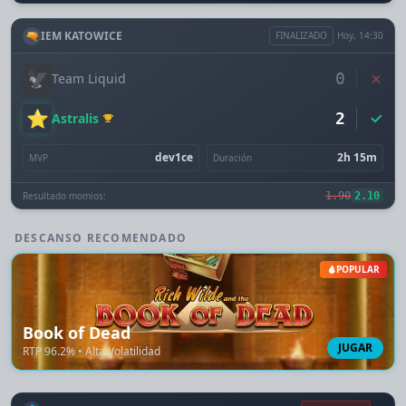
🔫
IEM KATOWICE
FINALIZADO
Hoy, 14:30
🦅
0
Team Liquid
⭐
2
Astralis
dev1ce
2h 15m
MVP
Duración
Resultado momios:
1.90
2.10
DESCANSO RECOMENDADO
POPULAR
Book of Dead
JUGAR
RTP 96.2% • Alta Volatilidad