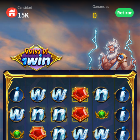
Ganancias
Cantidad
Retirar
0
15K