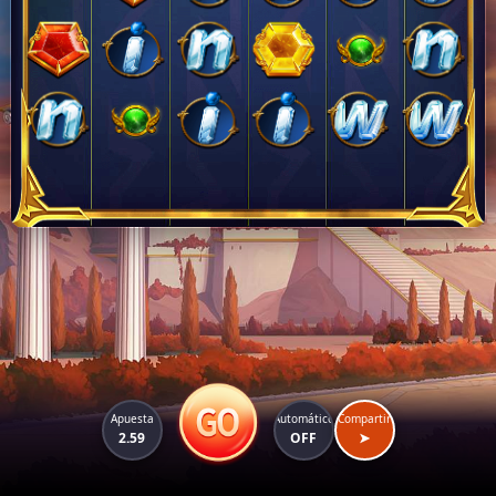
Apuesta
Automático
Compartir
2.59
OFF
➤